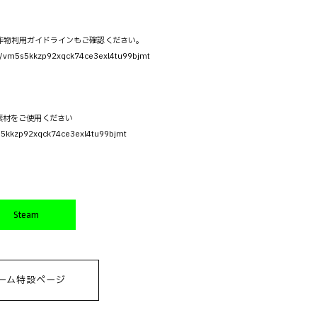
の著作物利用ガイドラインもご確認ください。
m5s5kkzp92xqck74ce3exl4tu99bjmt
素材をご使用ください
kkzp92xqck74ce3exl4tu99bjmt
Steam
ーム特設ページ