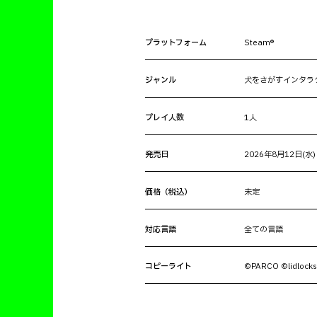
プラットフォーム
Steam®
ジャンル
犬をさがすインタラ
プレイ人数
1人
発売日
2026年8月12日(水) 
価格（税込）
未定
対応言語
全ての言語
コピーライト
©PARCO ©lidlock