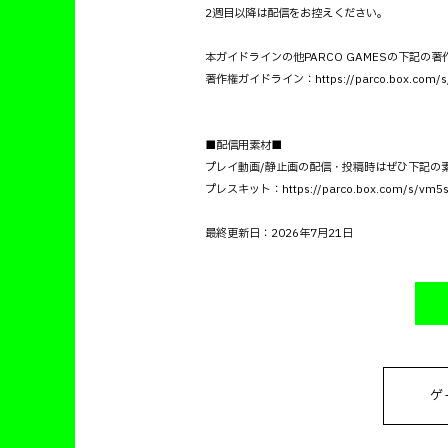
2週目以降は配信をお控えください。
本ガイドラインの他PARCO GAMESの下記
著作権ガイドライン：https://parco.box.com/s/v
■配信用素材■
プレイ動画/静止画の配信・投稿時はぜひ下記の
プレスキット：https://parco.box.com/s/vm5s5
最終更新日：2026年7月21日
ゲ