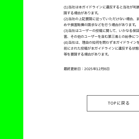
(1)当社は本ガイドラインに違反すると当社が
請する場合があります。
(2)当社の上記要請に従っていただけない場合
めや損害賠償の請求などを行う場合があります。
(3)当社はユーザーの投稿に関して、いかなる
害、その他のユーザーを含む第三者との紛争につ
(4)当社は、理由の如何を問わず本ガイドライ
前にされた投稿が本ガイドラインに違反する状態
等を要請する場合があります。
最終更新日：2025年12月8日
TOPに戻る