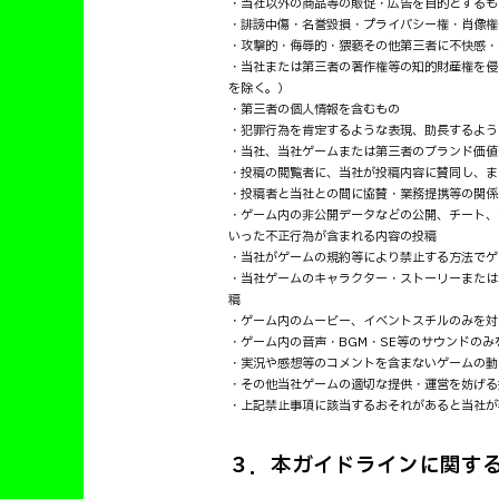
・当社以外の商品等の販促・広告を目的とするも
・誹謗中傷・名誉毀損・プライバシー権・肖像権
・攻撃的・侮辱的・猥褻その他第三者に不快感・
・当社または第三者の著作権等の知的財産権を侵
を除く。）
・第三者の個人情報を含むもの
・犯罪行為を肯定するような表現、助長するよう
・当社、当社ゲームまたは第三者のブランド価値
・投稿の閲覧者に、当社が投稿内容に賛同し、ま
・投稿者と当社との間に協賛・業務提携等の関係
・ゲーム内の非公開データなどの公開、チート、
いった不正行為が含まれる内容の投稿
・当社がゲームの規約等により禁止する方法でゲ
・当社ゲームのキャラクター・ストーリーまたは
稿
・ゲーム内のムービー、イベントスチルのみを対
・ゲーム内の音声・BGM・SE等のサウンドのみ
・実況や感想等のコメントを含まないゲームの動
・その他当社ゲームの適切な提供・運営を妨げる
・上記禁止事項に該当するおそれがあると当社が
３．本ガイドラインに関す