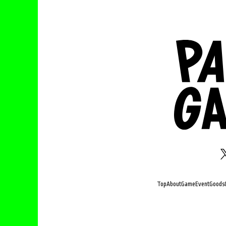
Top
About
Game
Event
Goods