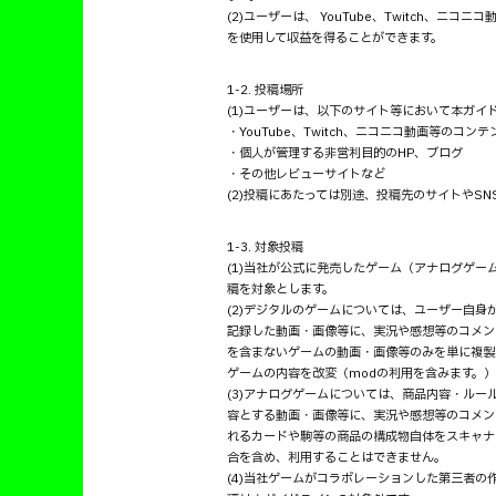
(2)ユーザーは、 YouTube、Twitch、
を使用して収益を得ることができます。
1-2. 投稿場所
(1)ユーザーは、以下のサイト等において本ガイ
・YouTube、Twitch、ニコニコ動画等のコン
・個人が管理する非営利目的のHP、ブログ
・その他レビューサイトなど
(2)投稿にあたっては別途、投稿先のサイトやS
1-3. 対象投稿
(1)当社が公式に発売したゲーム（アナログゲ
稿を対象とします。
(2)デジタルのゲームについては、ユーザー自
記録した動画・画像等に、実況や感想等のコメン
を含まないゲームの動画・画像等のみを単に複製
ゲームの内容を改変（modの利用を含みます。
(3)アナログゲームについては、商品内容・ル
容とする動画・画像等に、実況や感想等のコメン
れるカードや駒等の商品の構成物自体をスキャナ
合を含め、利用することはできません。
(4)当社ゲームがコラボレーションした第三者