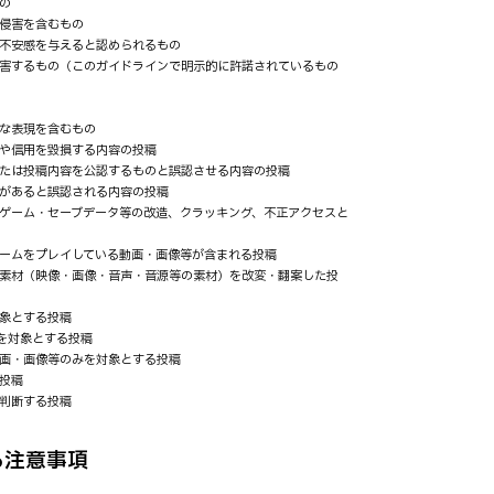
の
侵害を含むもの
不安感を与えると認められるもの
害するもの（このガイドラインで明示的に許諾されているもの
な表現を含むもの
や信用を毀損する内容の投稿
たは投稿内容を公認するものと誤認させる内容の投稿
があると誤認される内容の投稿
ゲーム・セーブデータ等の改造、クラッキング、不正アクセスと
ームをプレイしている動画・画像等が含まれる投稿
素材（映像・画像・音声・音源等の素材）を改変・翻案した投
象とする投稿
を対象とする投稿
画・画像等のみを対象とする投稿
投稿
判断する投稿
る注意事項