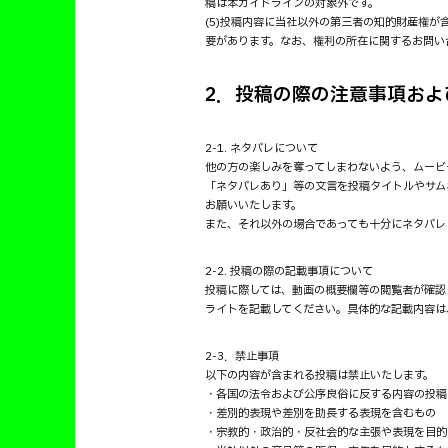
稿は本ガイドラインの対象外です。
(5)投稿内容に当社以外の第三者の知的財産権
要があります。なお、権利の所在に関するお問い
2．投稿の際の注意事項およ
2-1. ネタバレについて
他の方の楽しみを奪ってしまわないよう、ムービ
「ネタバレあり」等の文言を投稿タイトルやサム
お願いいたします。
また、それ以外の場合であっても十分にネタバレ
2-2. 投稿の際の記載事項について
投稿に際しては、動画の概要欄等の閲覧者が確認
ライトを記載してください。具体的な記載内容は
2-3．禁止事項
以下の内容が含まれる投稿は禁止いたします。
・各国の法令および公序良俗に反する内容の投稿
・差別的表現や差別を助長する表現を含むもの
・宗教的・政治的・反社会的な主張や表現を目的