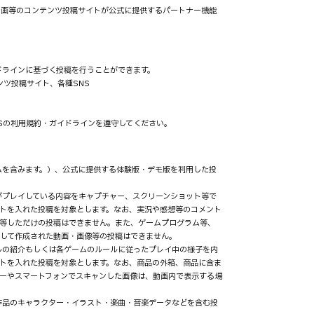
ニコニコ動画等のコンテンツ投稿サイトが公式に提供するパートナー機能
ドラインに基づく投稿を行うことができます。
テンツ投稿サイト、各種SNS
NSの利用規約・ガイドラインを遵守してください。
ームを含みます。）、公式に提供する体験版・デモ版を利用した投
身がプレイしている内容をキャプチャー、スクリーンショット等で
トを入れた投稿を対象とします。なお、実況や感想等のコメント
等しただけの投稿はできません。また、ゲームプログラム等、
）して作成された動画・画像等の投稿はできません。
ールの紹介もしくは各ゲームのルールに従ったプレイ中の様子を内
トを入れた投稿を対象とします。なお、商品の外箱、商品に含ま
ーやスマートフォンでスキャンした画像は、動画内で表示する場
の作品のキャラクター・イラスト・楽曲・音楽データなどを含む投