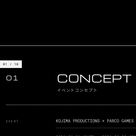
01 / 10
CONCEPT
01
イベントコンセプト
KOJIMA PRODUCTIONS × PARCO GAMES 
EVENT