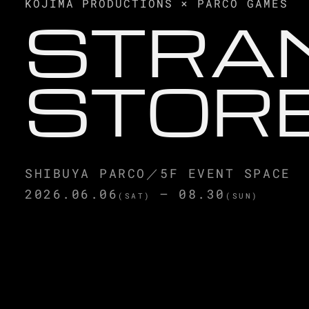
KOJIMA PRODUCTIONS × PARCO GAMES
STRA
STOR
会場
SHIBUYA PARCO／5F EVENT SPACE
会期
2026.06.06
— 08.30
(SAT)
(SUN)