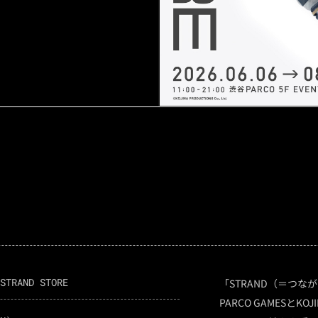
STRAND STORE
「STRAND（＝つな
PARCO GAMESとKO