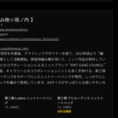
編み物☆堀ノ内 】
イト
www.amimono.tokyo/
agram
/www.instagram.com/amimono_horinouchi/
/x.com/Amimono_Hori
研究所を卒業後、グラフィックデザイナーを経て、2012年頃より「編
家として活動開始。家庭用編み機を用いて、ニット作品を制作してい
OYとのコラボレーションによるニットブランド “KNIT GANG COUNCIL”
画、ギャラリーとのコラボレーションニットも多く手掛ける。第三弾
ーデンスをモチーフにしたニットトートバッグが発売。しっかりとし
ックを編みで表現しています。A4サイズがすっぽり入る使いやすい大
第二弾 Ludens ニットトートバッ
第三弾 アヒルーデンス ニットト
グ
ートバッグ
13,200円
13,200円
8月5日発売