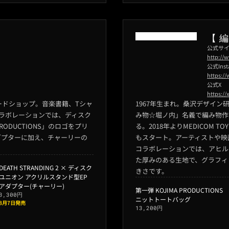
【 
公式サ
http://
公式Inst
https:/
公式X
https:/
ードショップ。音楽書籍、Tシャ
1967年生まれ。桑沢デザイン
ラボレーションでは、ディスク
み物☆堀ノ内」名義で編み物作
ODUCTIONS」のロゴをプリ
る。2018年よりMEDICOM T
ダプターに加え、チャーリーの
もスタート。アーティストや映
コラボレーションでは、アヒル
た厚みのある生地で、グラフィ
DEATH STRANDING 2 × ディスク
きさです。
ユニオン アクリルスタンド型EP
アダプター(チャーリー)
第一弾 KOJIMA PRODUCTIONS
3,300円
ニットトートバッグ
8月7日発売
13,200円