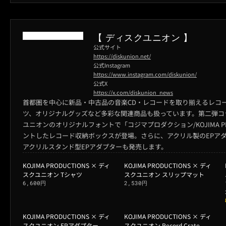
【 ディスクユニオン 】
公式サイト
https://diskunion.net/
公式Instagram
https://www.instagram.com/diskunion/
公式X
https://x.com/diskunion_news
首都圏を中心に新品・中古品の音楽CD・レコードを取り揃えるレコ
ツ、オリジナルグッズなど多彩な関連商品も扱っています。第二弾コ
ユニオンのオリジナルフォントで「コジマプロダクション/KOJIMA PR
ントしたレコード収納ボックスが登場。さらに、アクリル製のEPア
アクリルスタンド型EPアダプターも発売します。
KOJIMA PRODUCTIONS × ディ
KOJIMA PRODUCTIONS × ディ
スクユニオン Tシャツ
スクユニオン スリップマット
6,600円
2,530円
KOJIMA PRODUCTIONS × ディ
KOJIMA PRODUCTIONS × ディ
スクユニオン EPアダプター
スクユニオン Record Crate